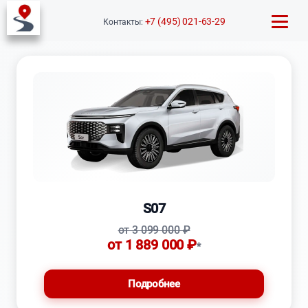
Автомобили
Soueast
+7 (495) 021-63-29
Контакты:
S07
от 3 099 000 ₽
от 1 889 000 ₽
*
Подробнее