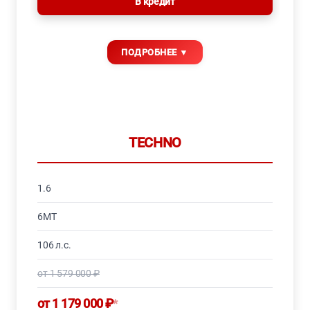
В кредит
TECHNO
1.6
6MT
106 л.с.
от 1 579 000 ₽
от 1 179 000 ₽
*