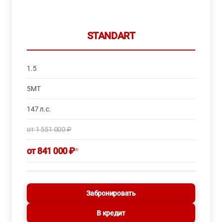
STANDART
1.5
5MT
147 л.с.
от 1 551 000 ₽
от 841 000 ₽
*
Забронировать
В кредит