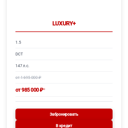
LUXURY+
1.5
DCT
147 л.с.
от 1 695 000 ₽
от 985 000 ₽
*
Забронировать
В кредит