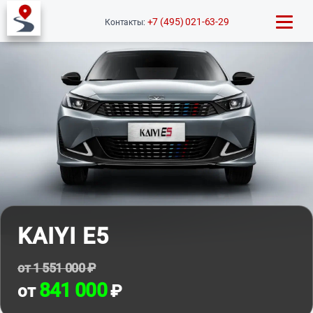
+7 (495) 021-63-29
Контакты:
KAIYI E5
от 1 551 000 ₽
841 000
от
₽