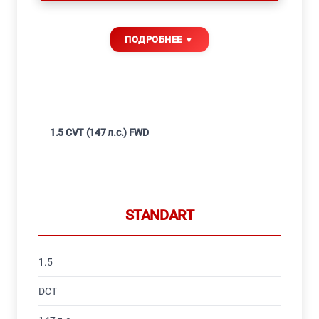
1.5 CVT (147 л.с.) FWD
STANDART
1.5
DCT