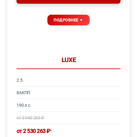
LUXE
2.5
8АКПП
190 л.с.
от 3 940 263 ₽
от 2 530 263 ₽
*