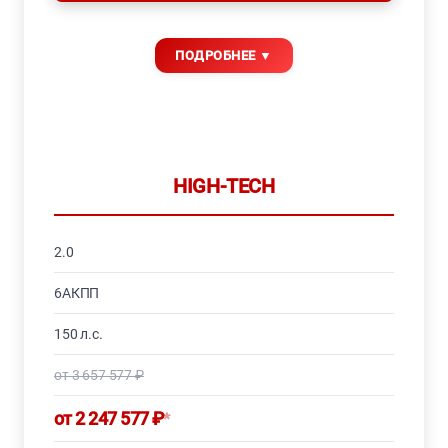
HIGH-TECH
2.0
6АКПП
150 л.с.
от 3 657 577 ₽
от 2 247 577 ₽
*