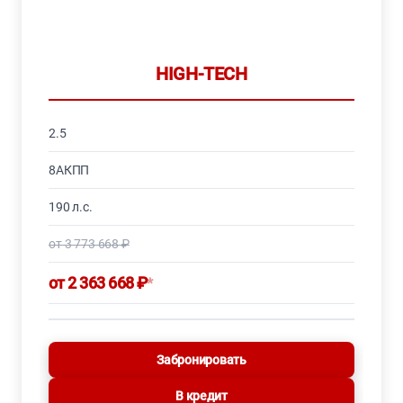
HIGH-TECH
2.5
8АКПП
190 л.с.
от 3 773 668 ₽
от 2 363 668 ₽
*
Забронировать
В кредит